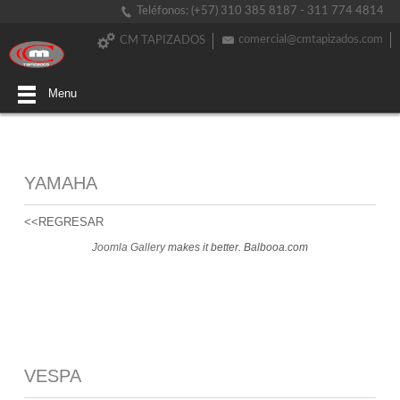
Teléfonos: (+57) 310 385 8187 - 311 774 4814
comercial@cmtapizados.com
CM TAPIZADOS
Menu
YAMAHA
<<REGRESAR
Joomla Gallery
makes it better. Balbooa.com
VESPA