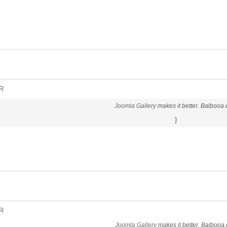
R
Joomla Gallery
makes it better. Balbooa
}
R
Joomla Gallery
makes it better. Balbooa