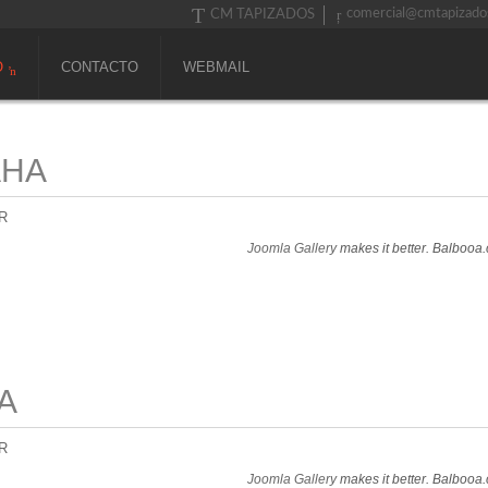
comercial@cmtapizado
CM TAPIZADOS
O
CONTACTO
WEBMAIL
AHA
R
Joomla Gallery
makes it better. Balbooa
A
R
Joomla Gallery
makes it better. Balbooa