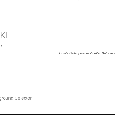
KI
R
Joomla Gallery
makes it better. Balbooa
round Selector