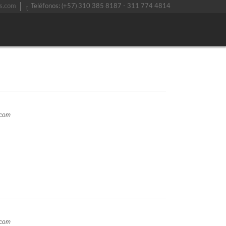
s.com
Teléfonos: (+57) 310 385 8187 - 311 774 4814
.com
.com