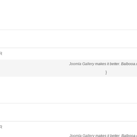
R
Joomla Gallery
makes it better. Balbooa
}
R
Joomla Gallery
makes it better. Balbooa