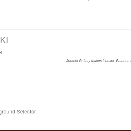
KI
R
Joomla Gallery
makes it better. Balbooa
round Selector