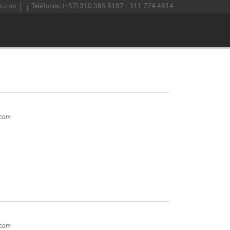
s.com
Teléfonos: (+57) 310 385 8187 - 311 774 4814
.com
.com