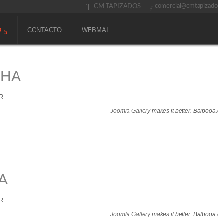
comercial@cmtapizado
CM TAPIZADOS
O
CONTACTO
WEBMAIL
AHA
R
Joomla Gallery
makes it better. Balbooa
A
R
Joomla Gallery
makes it better. Balbooa