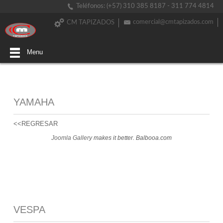
Teléfonos: (+57) 310 385 8187 - 311 774 4814
comercial@cmtapizados.com
CM TAPIZADOS
Menu
YAMAHA
<<REGRESAR
Joomla Gallery
makes it better. Balbooa.com
VESPA