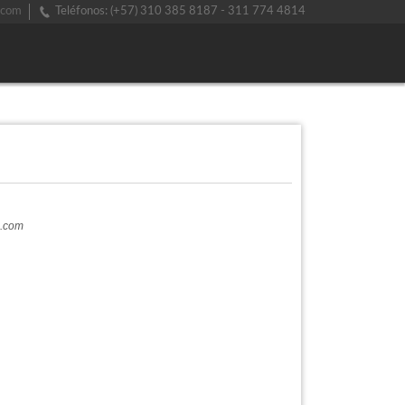
.com
Teléfonos: (+57) 310 385 8187 - 311 774 4814
a.com