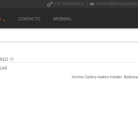
comercial@cmtapizados
CM TAPIZADOS
O
CONTACTO
WEBMAIL
 9112
SAR
Joomla Gallery
makes it better. Balboo