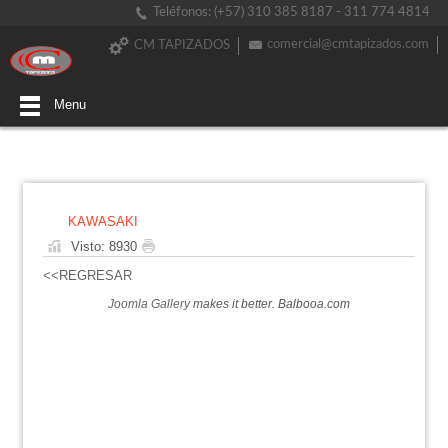
Teléfonos: (+57) 310 385 8187 - 311 774 4814
comercial@cmtapizados.com
CM TAPIZADOS
Menu
KAWASAKI
Visto: 8930
<<REGRESAR
Joomla Gallery
makes it better. Balbooa.com