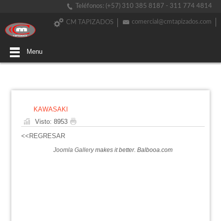
Teléfonos: (+57) 310 385 8187 - 311 774 4814
comercial@cmtapizados.com
CM TAPIZADOS
Menu
KAWASAKI
Visto: 8953
<<REGRESAR
Joomla Gallery
makes it better. Balbooa.com