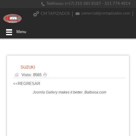
Teléfonos: (+57) 310 385 8187 - 311 774 4814
comercial@cmtapizados.com
CM TAPIZADOS
Menu
SUZUKI
Visto: 8565
<<REGRESAR
Joomla Gallery
makes it better. Balbooa.com