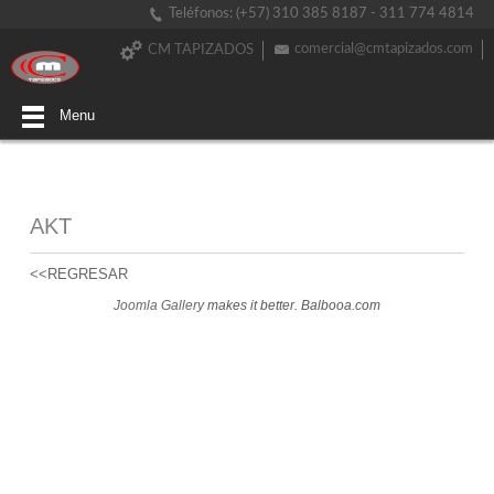
Teléfonos: (+57) 310 385 8187 - 311 774 4814
comercial@cmtapizados.com
CM TAPIZADOS
Menu
AKT
<<REGRESAR
Joomla Gallery
makes it better. Balbooa.com