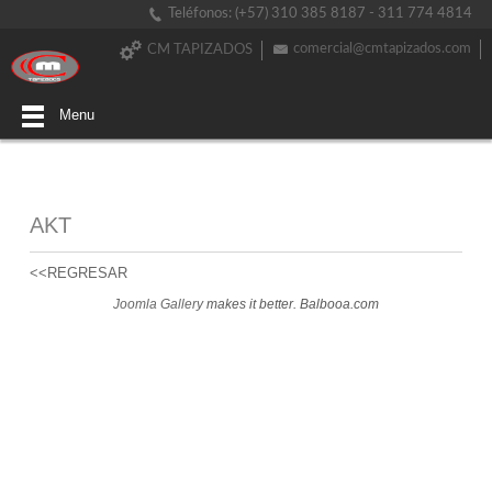
Teléfonos: (+57) 310 385 8187 - 311 774 4814
comercial@cmtapizados.com
CM TAPIZADOS
Menu
AKT
<<REGRESAR
Joomla Gallery
makes it better. Balbooa.com