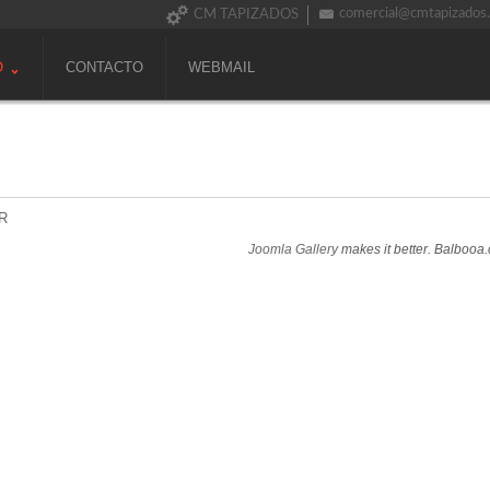
comercial@cmtapizados
CM TAPIZADOS
O
CONTACTO
WEBMAIL
R
Joomla Gallery
makes it better. Balbooa