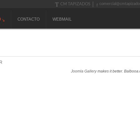
comercial@cmtapizado
CM TAPIZADOS
O
CONTACTO
WEBMAIL
R
Joomla Gallery
makes it better. Balbooa