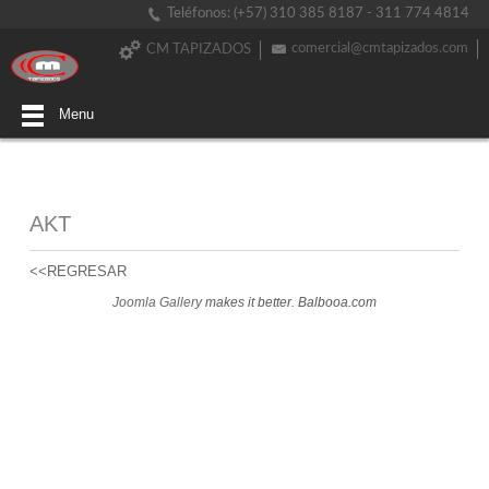
Teléfonos: (+57) 310 385 8187 - 311 774 4814
comercial@cmtapizados.com
CM TAPIZADOS
Menu
AKT
<<REGRESAR
Joomla Gallery
makes it better. Balbooa.com