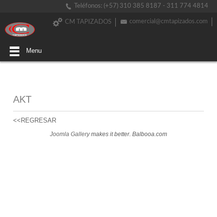
Teléfonos: (+57) 310 385 8187 - 311 774 4814
comercial@cmtapizados.com
CM TAPIZADOS
Menu
AKT
<<REGRESAR
Joomla Gallery
makes it better. Balbooa.com