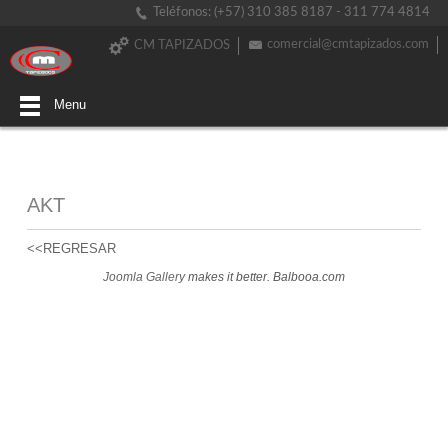
Teléfonos: (+57) 310 385 8187 - 311 774 4814
comercial@cmtapizados.com
CM TAPIZADOS
Menu
AKT
<<REGRESAR
Joomla Gallery
makes it better. Balbooa.com