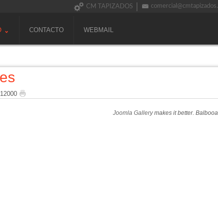
comercial@cmtapizados
CM TAPIZADOS
O
CONTACTO
WEBMAIL
nes
 12000
Joomla Gallery
makes it better. Balboo