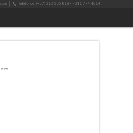
.com
Teléfonos: (+57) 310 385 8187 - 311 774 4814
a.com