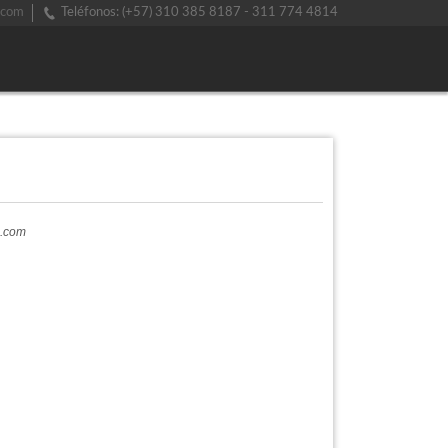
.com
Teléfonos: (+57) 310 385 8187 - 311 774 4814
a.com