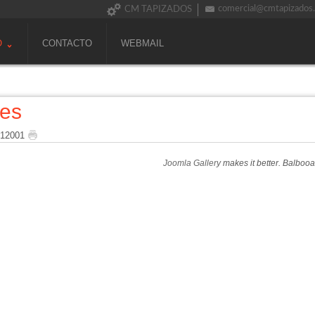
comercial@cmtapizados
CM TAPIZADOS
O
CONTACTO
WEBMAIL
nes
 12001
Joomla Gallery
makes it better. Balboo