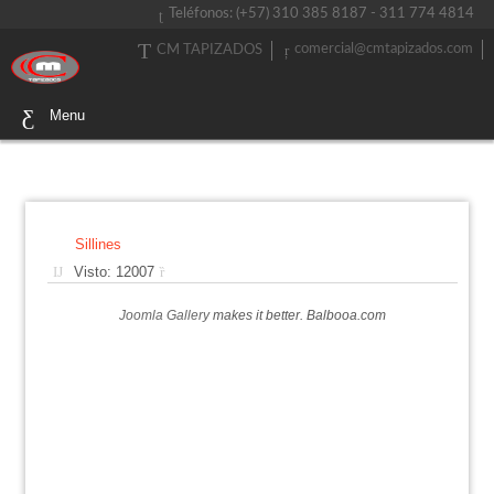
Teléfonos: (+57) 310 385 8187 - 311 774 4814
comercial@cmtapizados.com
CM TAPIZADOS
Menu
Sillines
Visto: 12007
Joomla Gallery
makes it better. Balbooa.com