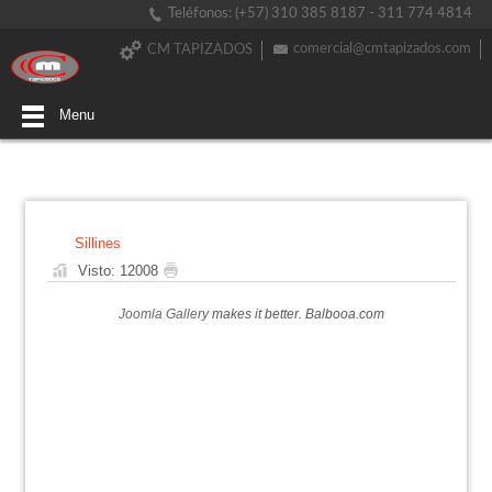
Teléfonos: (+57) 310 385 8187 - 311 774 4814
comercial@cmtapizados.com
CM TAPIZADOS
Menu
Sillines
Visto: 12008
Joomla Gallery
makes it better. Balbooa.com