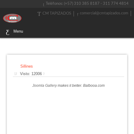
Teléfonos: (+57) 310 385 8187 - 311 774 4814
comercial@cmtapizados.com
CM TAPIZADOS
Menu
Sillines
Visto: 12006
Joomla Gallery
makes it better. Balbooa.com