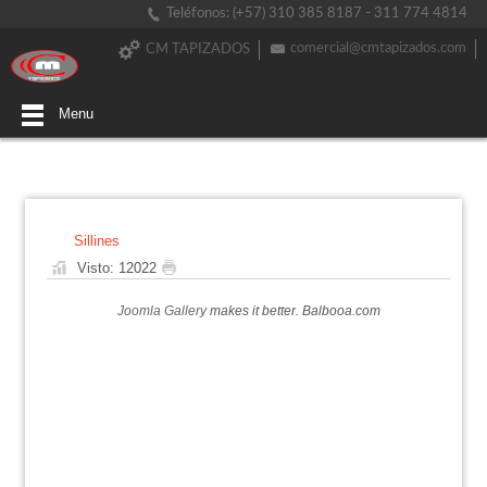
Teléfonos: (+57) 310 385 8187 - 311 774 4814
comercial@cmtapizados.com
CM TAPIZADOS
Menu
Sillines
Visto: 12022
Joomla Gallery
makes it better. Balbooa.com