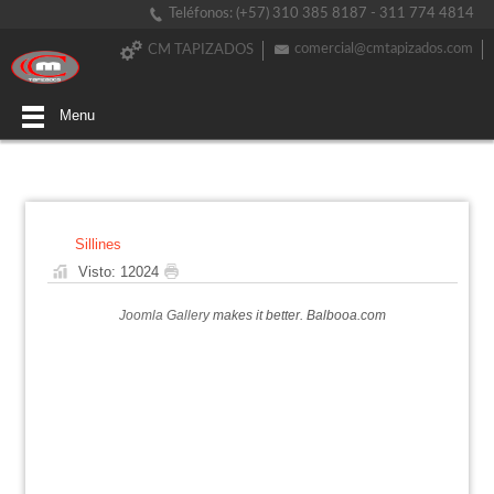
Teléfonos: (+57) 310 385 8187 - 311 774 4814
comercial@cmtapizados.com
CM TAPIZADOS
Menu
Sillines
Visto: 12024
Joomla Gallery
makes it better. Balbooa.com