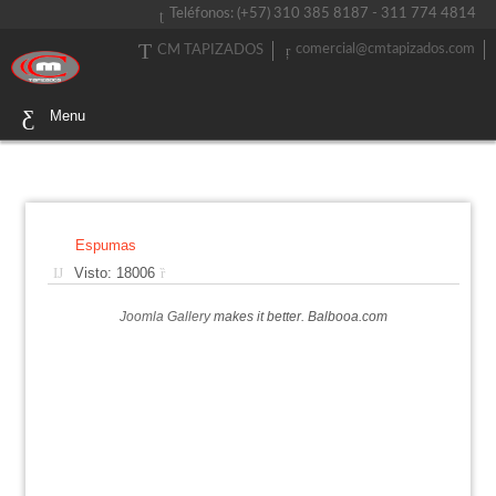
Teléfonos: (+57) 310 385 8187 - 311 774 4814
comercial@cmtapizados.com
CM TAPIZADOS
Menu
Espumas
Visto: 18006
Joomla Gallery
makes it better. Balbooa.com