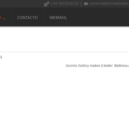
comercial@cmtapizados
CM TAPIZADOS
O
CONTACTO
WEBMAIL
R
Joomla Gallery
makes it better. Balbooa