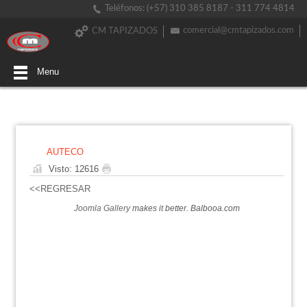
Teléfonos: (+57) 310 385 8187 - 311 774 4814
comercial@cmtapizados.com
CM TAPIZADOS
Menu
AUTECO
Visto: 12616
<<REGRESAR
Joomla Gallery
makes it better. Balbooa.com