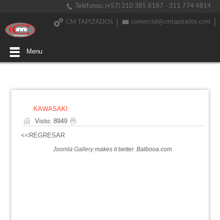
Teléfonos: (+57) 310 385 8187 - 311 774 4814
comercial@cmtapizados.com
CM TAPIZADOS
Menu
KAWASAKI
Visto: 8949
<<REGRESAR
Joomla Gallery
makes it better. Balbooa.com