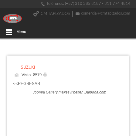
Teléfonos: (+57) 310 385 8187 - 311 774 4814
comercial@cmtapizados.com
CM TAPIZADOS
Menu
SUZUKI
Visto: 8579
<<REGRESAR
Joomla Gallery
makes it better. Balbooa.com