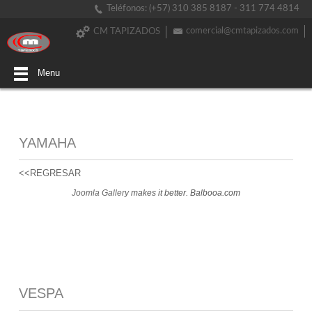
Teléfonos: (+57) 310 385 8187 - 311 774 4814
comercial@cmtapizados.com
CM TAPIZADOS
Menu
YAMAHA
<<REGRESAR
Joomla Gallery
makes it better. Balbooa.com
VESPA