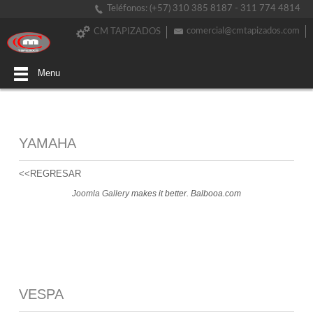
Teléfonos: (+57) 310 385 8187 - 311 774 4814
comercial@cmtapizados.com
CM TAPIZADOS
Menu
YAMAHA
<<REGRESAR
Joomla Gallery
makes it better. Balbooa.com
VESPA