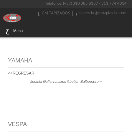
Teléfonos: (+57) 310 385 8187 - 311 774 4814
comercial@cmtapizados.com
CM TAPIZADOS
Menu
YAMAHA
<<REGRESAR
Joomla Gallery
makes it better. Balbooa.com
VESPA