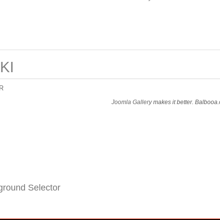
KI
R
Joomla Gallery
makes it better. Balbooa
round Selector