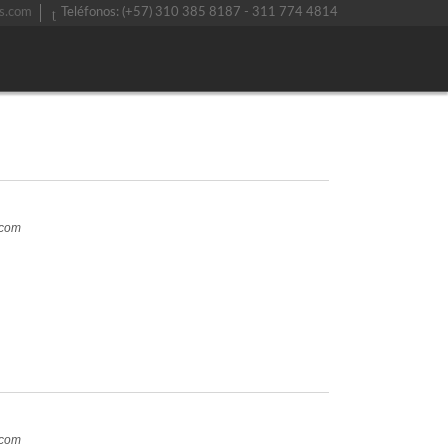
s.com
Teléfonos: (+57) 310 385 8187 - 311 774 4814
.com
.com