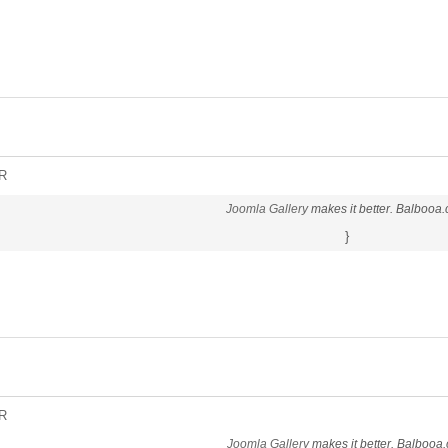
R
Joomla Gallery
makes it better. Balbooa
}
R
Joomla Gallery
makes it better. Balbooa