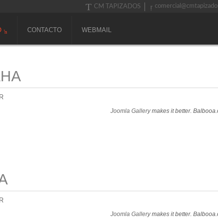
comercial@cmtapizado
CM TAPIZADOS
O
CONTACTO
WEBMAIL
AHA
R
Joomla Gallery
makes it better. Balbooa
A
R
Joomla Gallery
makes it better. Balbooa