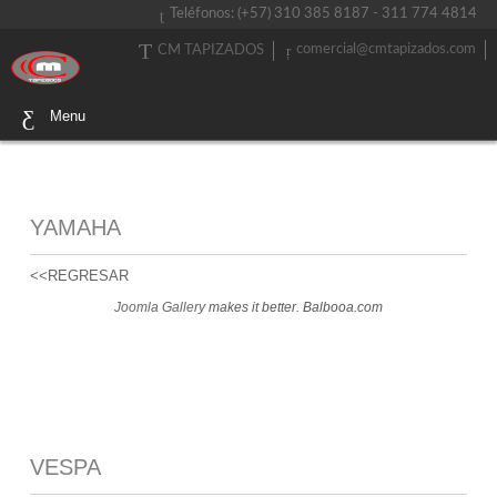
Teléfonos: (+57) 310 385 8187 - 311 774 4814
comercial@cmtapizados.com
CM TAPIZADOS
Menu
YAMAHA
<<REGRESAR
Joomla Gallery
makes it better. Balbooa.com
VESPA