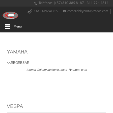
Teléfonos: (+57) 310 385 8187 - 311 774 4814
comercial@cmtapizados.com
CM TAPIZADOS
Menu
YAMAHA
<<REGRESAR
Joomla Gallery
makes it better. Balbooa.com
VESPA