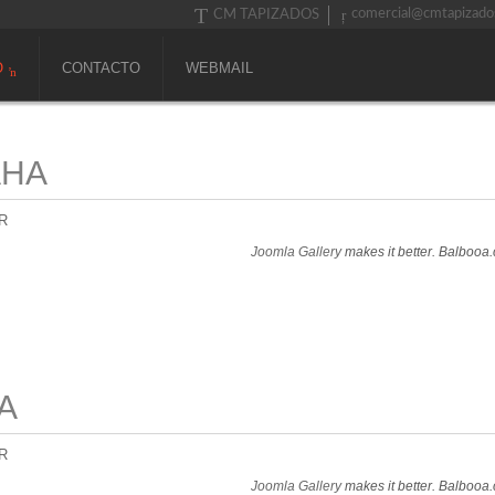
comercial@cmtapizado
CM TAPIZADOS
O
CONTACTO
WEBMAIL
AHA
R
Joomla Gallery
makes it better. Balbooa
A
R
Joomla Gallery
makes it better. Balbooa