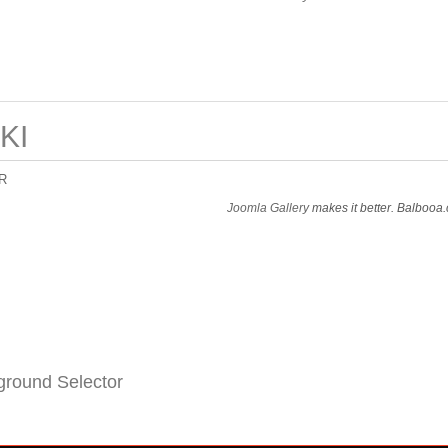
KI
R
Joomla Gallery
makes it better. Balbooa
round Selector