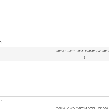
R
Joomla Gallery
makes it better. Balbooa
}
R
Joomla Gallery
makes it better. Balbooa