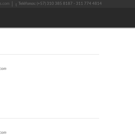
s.com
Teléfonos: (+57) 310 385 8187 - 311 774 4814
.com
.com